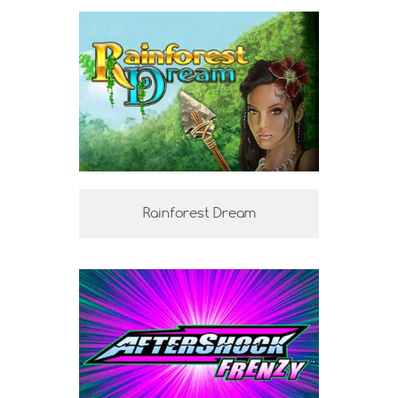
Rainforest Dream