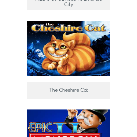
City
The Cheshire Cat