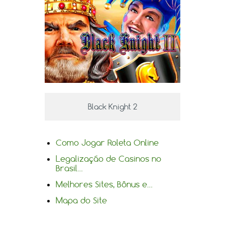
Black Knight 2
Como Jogar Roleta Online
Legalização de Casinos no
Brasil…
Melhores Sites, Bônus e…
Mapa do Site