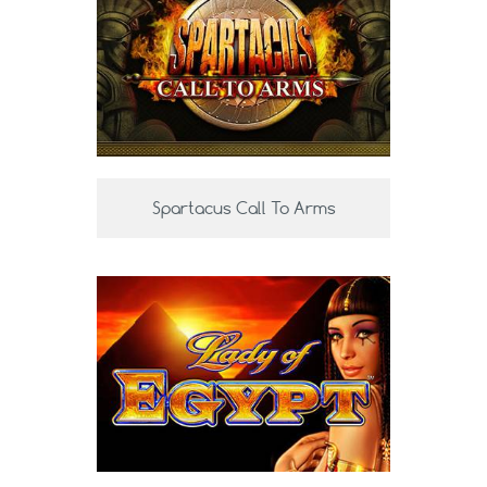
Spartacus Call To Arms