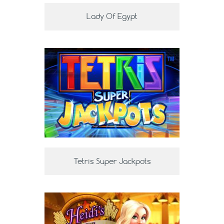
Lady Of Egypt
Tetris Super Jackpots