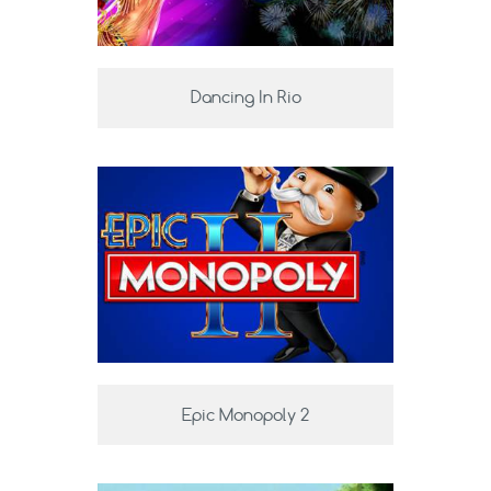
Dancing In Rio
Epic Monopoly 2