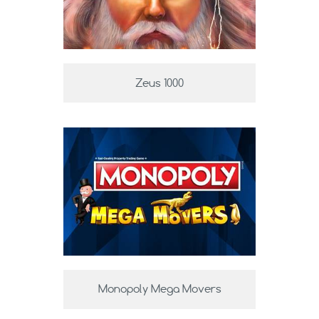
Zeus 1000
Monopoly Mega Movers