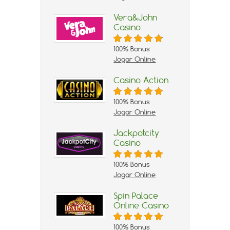
Vera&John
Casino
100% Bonus
Jogar Online
Casino Action
100% Bonus
Jogar Online
Jackpotcity
Casino
100% Bonus
Jogar Online
Spin Palace
Online Casino
100% Bonus