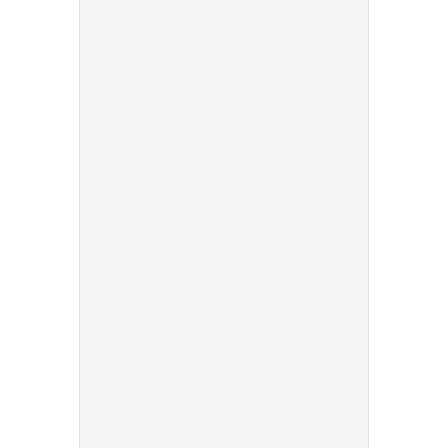
Monopoly Mega Movers
Super Monopoly Money