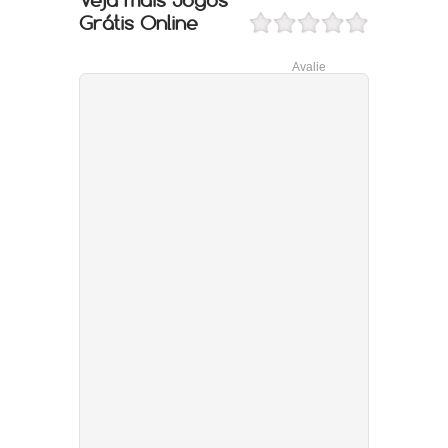
Grátis Online
Avalie
Cluedo Spinning Detectives