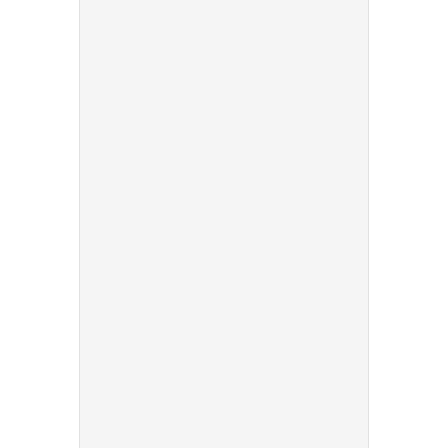
Rainforest Dream