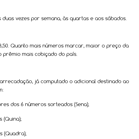
 duas vezes por semana, às quartas e aos sábados.
 3,50. Quanto mais números marcar, maior o preço da
o prêmio mais cobiçado do país.
arrecadação, já computado o adicional destinado ao
m:
res dos 6 números sorteados (Sena);
 (Quina);
 (Quadra);