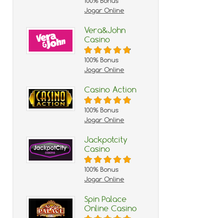
100% Bonus
Jogar Online
Vera&John
Casino
100% Bonus
Jogar Online
Casino Action
100% Bonus
Jogar Online
Jackpotcity
Casino
100% Bonus
Jogar Online
Spin Palace
Online Casino