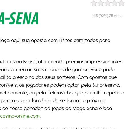
4.6
(92%)
25
votes
ça aqui sua aposta com filtros otimizados para
ulares no Brasil, oferecendo prêmios impressionantes
 Para aumentar suas chances de ganhar, você pode
cilita a escolha dos seus sorteios. Com apostas que
poníveis, os jogadores podem optar pela Surpresinha,
aticamente, ou pela Teimosinha, que permite repetir a
 perca a oportunidade de se tornar o próximo
és do nosso gerador de jogos da Mega-Sena e boa
zcasino-online.com
.