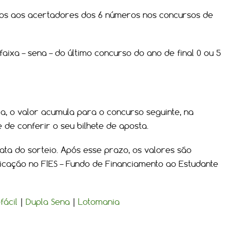
os aos acertadores dos 6 números nos concursos de
xa – sena – do último concurso do ano de final 0 ou 5
, o valor acumula para o concurso seguinte, na
 de conferir o seu bilhete de aposta.
ta do sorteio. Após esse prazo, os valores são
icação no FIES – Fundo de Financiamento ao Estudante
fácil
|
Dupla Sena
|
Lotomania