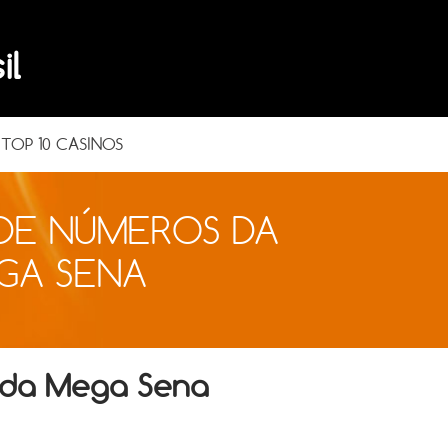
il
TOP 10 CASINOS
DE NÚMEROS DA
GA SENA
 da Mega Sena