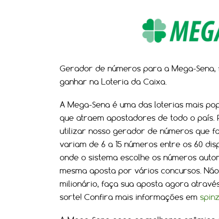
Gerador de números para a Mega-Sena, fa
ganhar na Loteria da Caixa.
A Mega-Sena é uma das loterias mais pop
que atraem apostadores de todo o país.
utilizar nosso gerador de números que fa
variam de 6 a 15 números entre os 60 dis
onde o sistema escolhe os números autom
mesma aposta por vários concursos. Não
milionário, faça sua aposta agora atrav
sorte! Confira mais informações em
spin