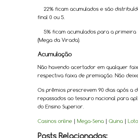
22% ficam acumulados e são distribuíd
final 0 ou 5.
5% ficam acumulados para a primeira fai
(Mega da Virada).
Acumulação
Não havendo acertador em qualquer faixa
respectiva faixa de premiação. Não deixe
Os prêmios prescrevem 90 dias após a da
repassados ao tesouro nacional para apl
do Ensino Superior.
Casinos online
|
Mega-Sena
|
Quina
|
Loto
Posts Relacionados: