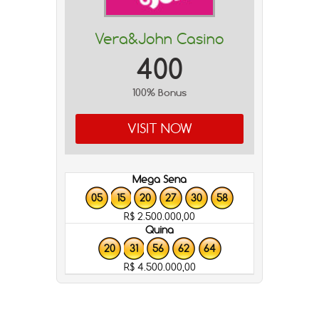
Vera&John Casino
400
100% Bonus
VISIT NOW
Mega Sena
05
15
20
27
30
58
R$ 2.500.000,00
Quina
20
31
56
62
64
R$ 4.500.000,00