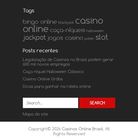
Tags
casino
bingo online
blackjack
online
caça-níqueis
halloween
slot
jackpot
jogos casino
poker
Posts recentes
Legalização de Casinos no Brasil podem gerar
600 mil novos empregos
Caça níquel Halloween Clássico
Casino Online Grátis
Dicas para ganhar na roleta online
Mapa do site
Copyright© 2026
Casinos Online Brasil
, All
Rights Reserved