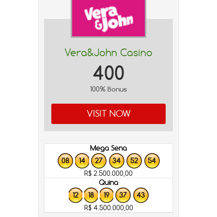
Vera&John Casino
400
100% Bonus
VISIT NOW
Mega Sena
08
14
27
34
52
54
R$ 2.500.000,00
Quina
12
18
19
37
43
R$ 4.500.000,00