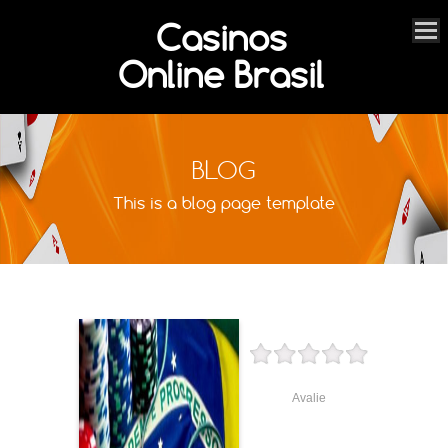
Casinos
Online Brasil
BLOG
This is a blog page template
Avalie