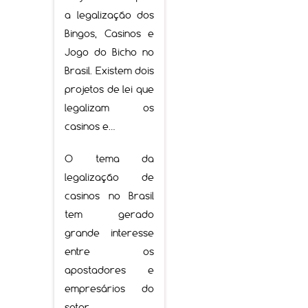
a legalização dos
Bingos, Casinos e
Jogo do Bicho no
Brasil. Existem dois
projetos de lei que
legalizam os
casinos e…
O tema da
legalização de
casinos no Brasil
tem gerado
grande interesse
entre os
apostadores e
empresários do
setor.