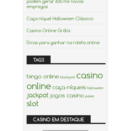
podem gerar 600 mil novos
empregos
Caça níquel Halloween Clássico
Casino Online Grátis
Dicas para ganhar na roleta online
TAGS
casino
bingo online
blackjack
online
caça-níqueis
halloween
jackpot
jogos casino
poker
slot
CASINO EM DESTAQUE