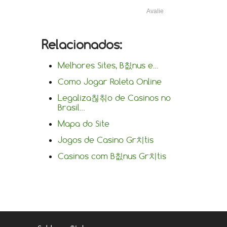
Avalie
Relacionados:
Melhores Sites, B칪nus e…
Como Jogar Roleta Online
Legaliza칞칚o de Casinos no
Brasil…
Mapa do Site
Jogos de Casino Gr치tis
Casinos com B칪nus Gr치tis